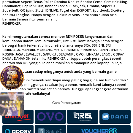
permainan seperti Texas Poker, Domino Dealer, Bandar Ceme, Ceme Keliling,
Dominobet, Capsa Susun, Bandar Capsa, Blackjack, Omaha, Super10,
Superbull, QQspirit, Slots, IDNLIVE, Togel dan E-SPORT, sportbook, E-lottery
dan MM Tangkas. Hanya dengan 1 akun di situs kami anda sudah bisa
bermain semua fitur permainan di
REMIPOKER.
Kami mengutamakan semua member REMIPOKER kenyamanan dan
kemudahan dalam semua transaksi, untuk itu kami bekerja sama dengan
berbagai bank terkenal di indonesia di antaranya BCA, BSI, BNI, BRI,
CIMBNIAGA, MANDIRI, MAYBANK, MEGA, PERMATA, SINARMAS, PANIN , JENIUS ,
KOSPIN JASA , EWALLET , SAKUKU , SEABANK , OVO , LINKAJA , JAGO , GOPAY ,
DANA , DANAMON selain itu REMIPOKER di support oleh perangkat seperti
android dan IOS yang bisa anda mainkan dimanapun dan kapanpun saja.
Raih bonus jutaan setiap minggunya untuk anda yang bermain game
REMIPOKER
, dalam event ini menentukan siapa yang paling tinggi dalam turnover dari 1
s/d 10 setiap minggunya, rasakan juga bonus menarik kami lainnya seperti
lucky spin dan mysteri box setiap harinya. Tunggu apa lagi segera daftarkan
diri anda dan raih hadiahnya!
Cara Pembayaran: