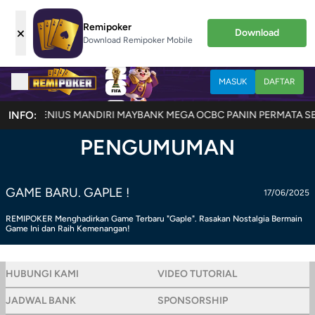
Remipoker
×
Download
Download Remipoker Mobile
MASUK
DAFTAR
WALLET JAGO JENIUS MANDIRI MAYBANK MEGA OCBC PANIN PERMATA S
INFO:
PENGUMUMAN
GAME BARU. GAPLE !
17/06/2025
REMIPOKER Menghadirkan Game Terbaru "Gaple". Rasakan Nostalgia Bermain
Game Ini dan Raih Kemenangan!
HUBUNGI KAMI
VIDEO TUTORIAL
JADWAL BANK
SPONSORSHIP