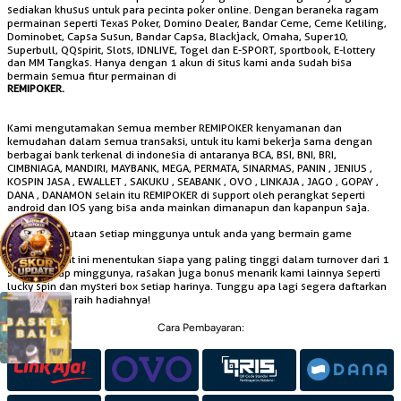
sediakan khusus untuk para pecinta poker online. Dengan beraneka ragam
permainan seperti Texas Poker, Domino Dealer, Bandar Ceme, Ceme Keliling,
Dominobet, Capsa Susun, Bandar Capsa, Blackjack, Omaha, Super10,
Superbull, QQspirit, Slots, IDNLIVE, Togel dan E-SPORT, sportbook, E-lottery
TUTORIAL DEPO QR DANA
dan MM Tangkas. Hanya dengan 1 akun di situs kami anda sudah bisa
bermain semua fitur permainan di
REMIPOKER.
Kami mengutamakan semua member REMIPOKER kenyamanan dan
kemudahan dalam semua transaksi, untuk itu kami bekerja sama dengan
berbagai bank terkenal di indonesia di antaranya BCA, BSI, BNI, BRI,
CIMBNIAGA, MANDIRI, MAYBANK, MEGA, PERMATA, SINARMAS, PANIN , JENIUS ,
KOSPIN JASA , EWALLET , SAKUKU , SEABANK , OVO , LINKAJA , JAGO , GOPAY ,
DANA , DANAMON selain itu REMIPOKER di support oleh perangkat seperti
android dan IOS yang bisa anda mainkan dimanapun dan kapanpun saja.
Raih bonus jutaan setiap minggunya untuk anda yang bermain game
REMIPOKER
, dalam event ini menentukan siapa yang paling tinggi dalam turnover dari 1
TUTORIAL EMAIL CAMPAIGN
s/d 10 setiap minggunya, rasakan juga bonus menarik kami lainnya seperti
lucky spin dan mysteri box setiap harinya. Tunggu apa lagi segera daftarkan
diri anda dan raih hadiahnya!
Cara Pembayaran: