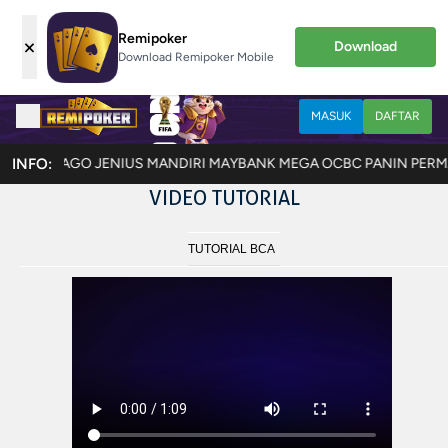
Remipoker
×
Download
Download Remipoker Mobile
MASUK
DAFTAR
MON E-WALLET JAGO JENIUS MANDIRI MAYBANK MEGA OCBC PANIN PER
INFO:
VIDEO TUTORIAL
TUTORIAL BCA