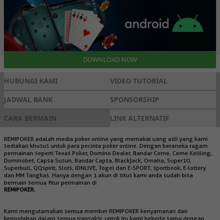
HUBUNGI KAMI
VIDEO TUTORIAL
JADWAL BANK
SPONSORSHIP
CARA BERMAIN
LINK ALTERNATIF
REMIPOKER adalah media poker online yang memakai uang asli yang kami
sediakan khusus untuk para pecinta poker online. Dengan beraneka ragam
permainan seperti Texas Poker, Domino Dealer, Bandar Ceme, Ceme Keliling,
Dominobet, Capsa Susun, Bandar Capsa, Blackjack, Omaha, Super10,
Superbull, QQspirit, Slots, IDNLIVE, Togel dan E-SPORT, sportbook, E-lottery
dan MM Tangkas. Hanya dengan 1 akun di situs kami anda sudah bisa
bermain semua fitur permainan di
REMIPOKER.
Kami mengutamakan semua member REMIPOKER kenyamanan dan
kemudahan dalam semua transaksi, untuk itu kami bekerja sama dengan