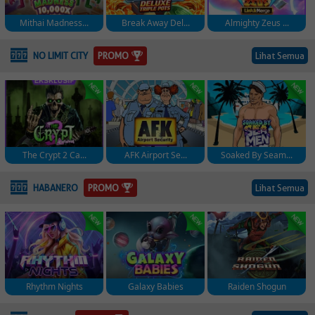
Mithai Madness...
Break Away Del...
Almighty Zeus ...
PROMO
NO LIMIT CITY
Lihat Semua
The Crypt 2 Ca...
AFK Airport Se...
Soaked By Seam...
PROMO
HABANERO
Lihat Semua
Rhythm Nights
Galaxy Babies
Raiden Shogun