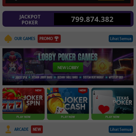
JACKPOT
799.874.382
POKER
PROMO
OUR GAMES
Lihat Semua
ARCADE
NEW
Lihat Semua