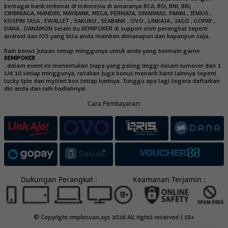
berbagai bank terkenal di indonesia di antaranya BCA, BSI, BNI, BRI,
CIMBNIAGA, MANDIRI, MAYBANK, MEGA, PERMATA, SINARMAS, PANIN , JENIUS ,
KOSPIN JASA , EWALLET , SAKUKU , SEABANK , OVO , LINKAJA , JAGO , GOPAY ,
DANA , DANAMON selain itu REMIPOKER di support oleh perangkat seperti
android dan IOS yang bisa anda mainkan dimanapun dan kapanpun saja.
Raih bonus jutaan setiap minggunya untuk anda yang bermain game
REMIPOKER
, dalam event ini menentukan siapa yang paling tinggi dalam turnover dari 1
s/d 10 setiap minggunya, rasakan juga bonus menarik kami lainnya seperti
lucky spin dan mysteri box setiap harinya. Tunggu apa lagi segera daftarkan
diri anda dan raih hadiahnya!
Cara Pembayaran:
Dukungan Perangkat :
Keamanan Terjamin :
© Copyright rmpkrcuan.xyz 2026 All rights reserved | 18+